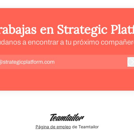
rabajas en Strategic Pla
danos a encontrar a tu próximo compañer
@strategicplatform.com
I
Página de empleo
de Teamtailor