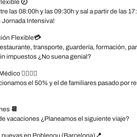
flexible 🕖
tre las 08:00h y las 09:30h y sal a partir de las 1
 Jornada Intensiva!
ión Flexible💳
estaurante, transporte, guardería, formación, par
sin impuestos ¿No suena genial?
dico 👩‍⚕️👨‍⚕️
onamos el 50% y el de familiares pasado por re
nes 📆
de vacaciones ¿Planeamos el siguiente viaje?
s nuevas en Poblenou (Barcelona)📍