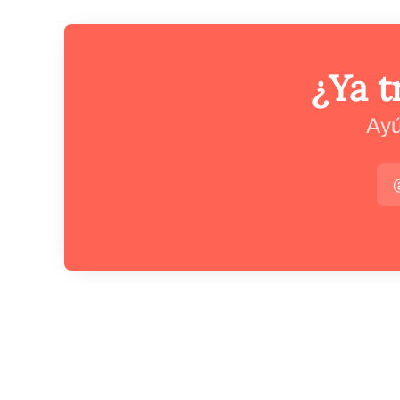
¿Ya t
Ayú