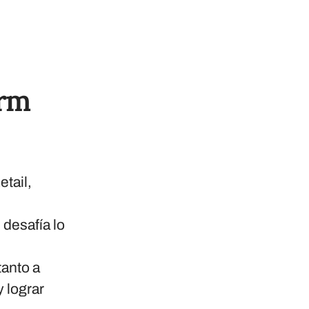
orm
tail,
desafía lo
tanto a
 lograr