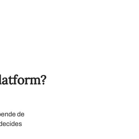
latform?
epende de
 decides