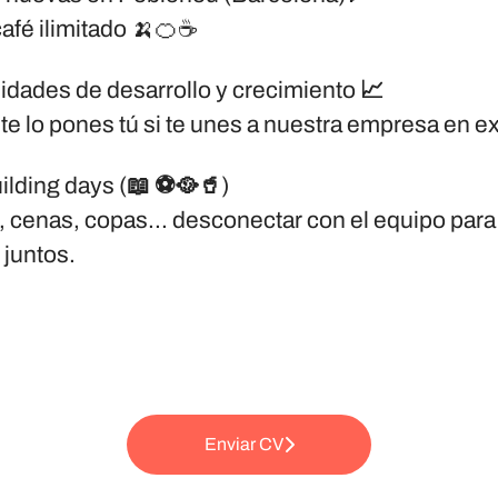
café ilimitado 🍌🍊☕
dades de desarrollo y crecimiento 📈
e te lo pones tú si te unes a nuestra empresa en 
ilding days (📖 ⚽🥘🥤)
 cenas, copas... desconectar con el equipo para
 juntos.
Enviar CV