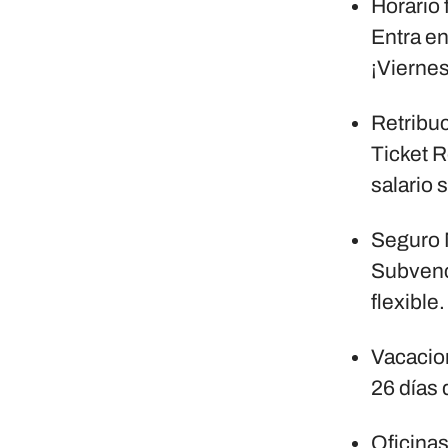
Horario 
Entra en
¡Viernes
Retribuc
Ticket R
salario 
Seguro Mé
Subvenci
flexible.
Vacacio
26 días 
Oficina