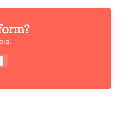
tform?
o/a.
niciar sesión