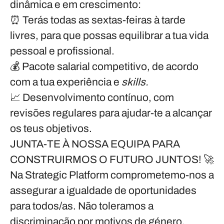
dinâmica e em crescimento:
⏰
Terás todas as sextas-feiras à tarde
livres
, para que possas equilibrar a tua vida
pessoal e profissional.
💰
Pacote salarial competitivo
, de acordo
com a tua experiência e
skills.
📈
Desenvolvimento contínuo
, com
revisões regulares para ajudar-te a alcançar
os teus objetivos.
JUNTA-TE À NOSSA EQUIPA PARA
CONSTRUIRMOS O FUTURO JUNTOS!
🚀
Na Strategic Platform comprometemo-nos a
assegurar a igualdade de oportunidades
para todos/as. Não toleramos a
discriminação por motivos de género,