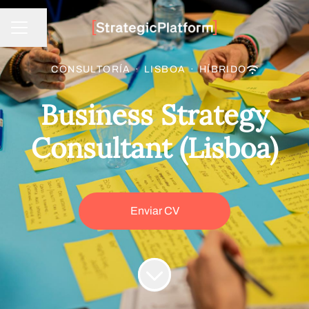
Compartir página
Menú de empleo
CONSULTORÍA
·
LISBOA
·
HÍBRIDO
Business Strategy
Consultant (Lisboa)
Enviar CV