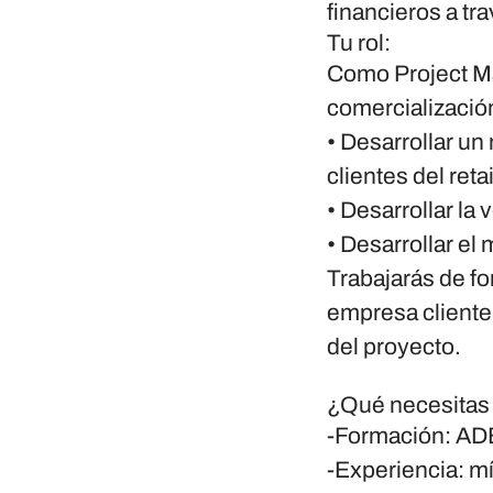
financieros a t
Tu rol:
Como Project Má
comercializació
• Desarrollar un
clientes del retai
• Desarrollar la 
• Desarrollar el
Trabajarás de fo
empresa cliente
del proyecto.
¿Qué necesitas p
-Formación:
ADE
-Experiencia
: m