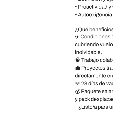
• Proactividad y
• Autoexigencia 
¿Qué beneficios 
✈️ Condiciones 
cubriendo vuelo,
inolvidable.
🧠 Trabajo colab
💼 Proyectos tr
directamente en 
🌞 23 días de va
💰 Paquete salar
y pack desplazad
¿Listo/a para 