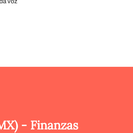
ada voz
MX) - Finanzas