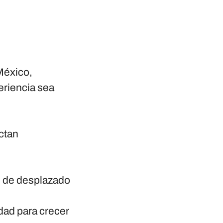
México,
eriencia sea
ctan
!
us de desplazado
dad para crecer