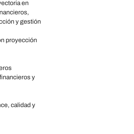
yectoria en
inancieros,
cción y gestión
con proyección
ieros
financieros y
ce, calidad y