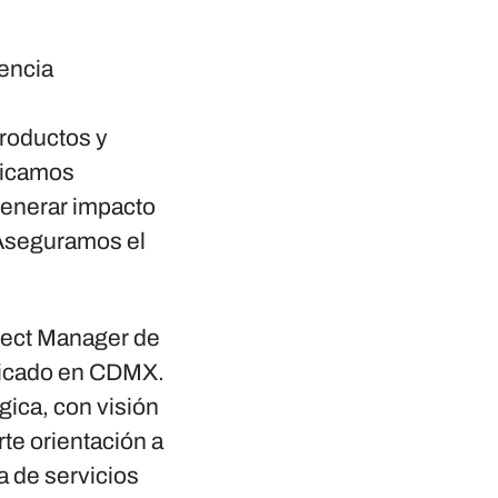
iencia
productos y
plicamos
generar impacto
 Aseguramos el
ject Manager
de
 ubicado en CDMX.
gica, con visión
te orientación a
a de servicios