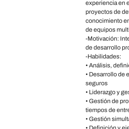
experiencia en e
proyectos de def
conocimiento en 
de equipos multi
-Motivación:
Int
de desarrollo p
-Habilidades:
• Análisis, defi
• Desarrollo de 
seguros
• Liderazgo y ge
• Gestión de pro
tiempos de entr
• Gestión simult
• Definición y e