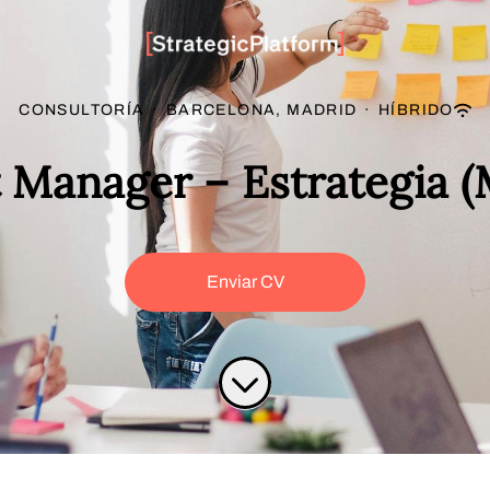
CONSULTORÍA
·
BARCELONA, MADRID
·
HÍBRIDO
t Manager – Estrategia (
Enviar CV