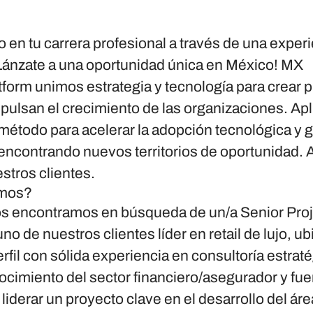
 en tu carrera profesional a través de una exper
¡Lánzate a una oportunidad única en México! MX
tform
unimos
estrategia y tecnología
para crear 
mpulsan el crecimiento de las organizaciones. A
método para acelerar la adopción tecnológica y 
 encontrando nuevos territorios de oportunidad.
stros clientes.
amos?
os encontramos en búsqueda de un/a
Senior Pro
 uno de nuestros
clientes líder en retail de lujo,
il con sólida experiencia en consultoría estraté
cimiento del sector financiero/asegurador y fuer
 liderar un proyecto clave en el desarrollo del áre