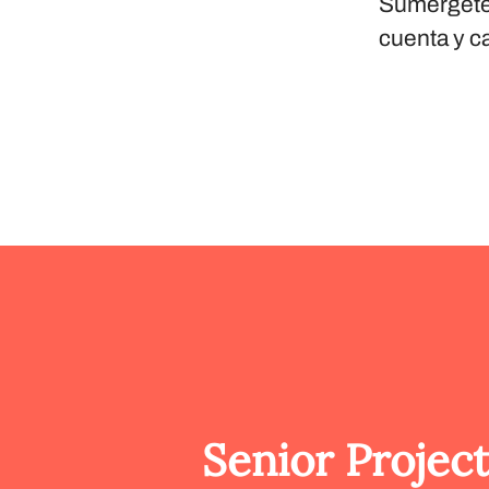
Sumérgete 
cuenta y c
Senior Projec