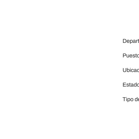
Depar
Puest
Ubica
Estad
Tipo d