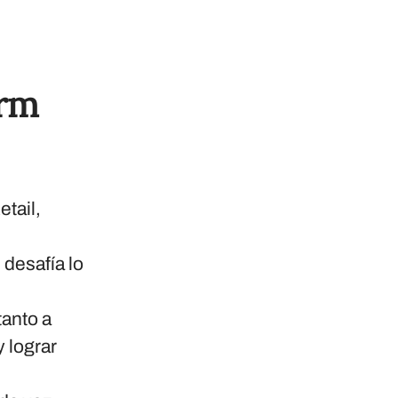
orm
tail,
desafía lo
tanto a
 lograr