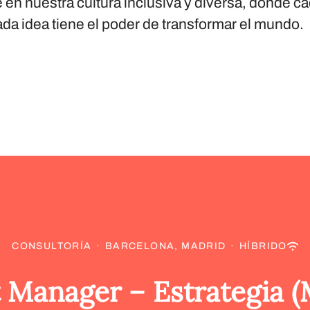
en nuestra cultura inclusiva y diversa, donde c
ada idea tiene el poder de transformar el mundo.
CONSULTORÍA
·
BARCELONA, MADRID
·
HÍBRIDO
t Manager – Estrategia (