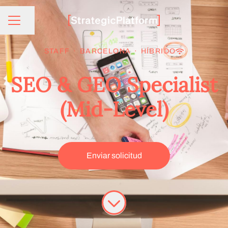
Compartir página
Menú de empleo
STAFF
·
BARCELONA
·
HÍBRIDO
SEO & GEO Specialist
(Mid-Level)
Enviar solicitud